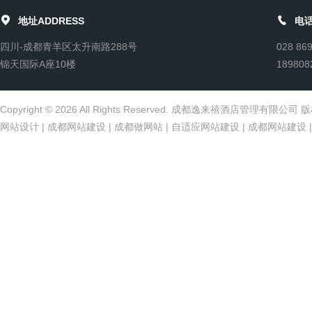


地址ADDRESS
电话
四川-成都青羊区太升南路288号
028 86
锦天国际A座10楼
189808
Copyright © 2026 All Rights Reserved. 成都逸来禧酒店管理有限公
网站设计
|
成都网站建设
|
成都做网站
|
自适应网站建设
|
成都网站建设