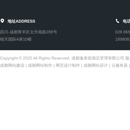


地址ADDRESS
电话
四川-成都青羊区太升南路288号
028 86
锦天国际A座10楼
189808
Copyright © 2025 All Rights Reserved. 成都逸来禧酒店管理有限公
成都网站建设
|
成都网站制作
|
网页设计制作
|
成都网站设计
|
云服务器