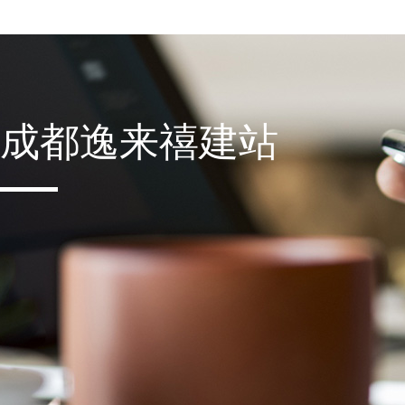
成都逸来禧建站