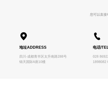
您可以直接


地址ADDRESS
电话/TE
四川-成都青羊区太升南路288号
028 869
锦天国际A座10楼
1898082 0