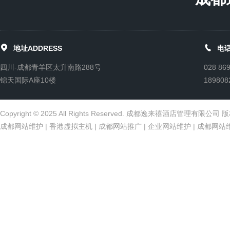


地址ADDRESS
电话
四川-成都青羊区太升南路288号
028 86
锦天国际A座10楼
189808
Copyright © 2025 All Rights Reserved. 成都逸来禧酒店管理有限公
成都网站维护
|
香港虚拟主机
|
成都网站推广
|
企业网站维护
|
成都网站