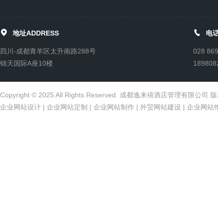


地址ADDRESS
电话
四川-成都青羊区太升南路288号
028 86
锦天国际A座10楼
189808
Copyright © 2025 All Rights Reserved. 成都逸来禧酒店管理有限公
企业网站设计
|
企业网站定制
|
企业网站制作
|
外贸网站建设
|
企业网站