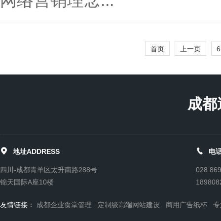
网络营销理念...
首页
上一页
6
成都


地址ADDRESS
电话
四川-成都青羊区太升南路288号
028 86
锦天国际A座10楼
189808
友情链接：
成都企业食堂管理
定制级高端网站建设
商用广告纸杯
专