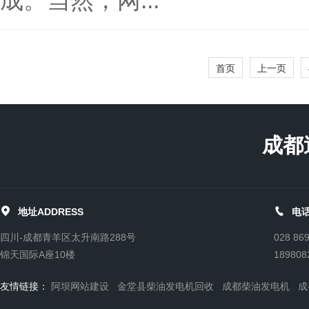
成。当然，网...
首页
上一页
成都


地址ADDRESS
电话
四川-成都青羊区太升南路288号
028 86
锦天国际A座10楼
189808
友情链接：
阿坝网站建设
金堂县柴油发电机回收
成都柴油发电机
成