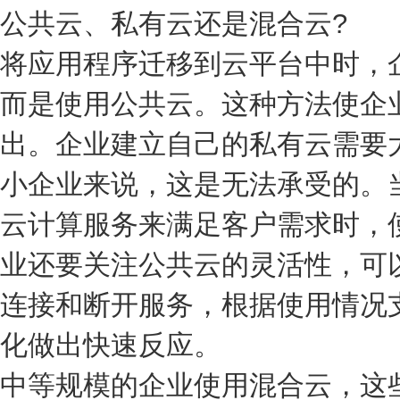
公共云、私有云还是混合云?
将应用程序迁移到云平台中时，
而是使用公共云。这种方法使企
出。企业建立自己的私有云需要
小企业来说，这是无法承受的。
云计算服务来满足客户需求时，
业还要关注公共云的灵活性，可
连接和断开服务，根据使用情况
化做出快速反应。
中等规模的企业使用混合云，这