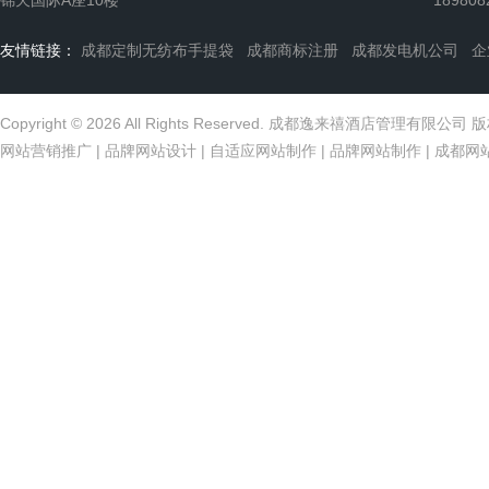
锦天国际A座10楼
189808
友情链接：
成都定制无纺布手提袋
成都商标注册
成都发电机公司
企
Copyright © 2026 All Rights Reserved. 成都逸来禧酒店管理有限公
网站营销推广
|
品牌网站设计
|
自适应网站制作
|
品牌网站制作
|
成都网