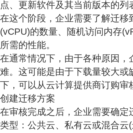
点、更新软件及其当前版本的列
在这个阶段，企业需要了解迁移
(vCPU)的数量、随机访问内存(
所需的性能。
在通常情况下，由于各种原因，
难。这可能是由于下载量较大或
下，可以从云计算提供商订购审
创建迁移方案
在审核完成之后，企业需要确定
类型：公共云、私有云或混合云