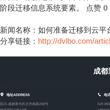
阶段迁移信息系统要素。 点赞 0
新闻名称：如何准备迁移到云平
分享链接：
http://dvlbo.com/arti
成都


地址ADDRESS
电话
四川-成都青羊区太升南路288号
028 86