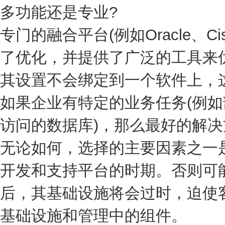
多功能还是专业?
专门的融合平台(例如Oracle、C
了优化，并提供了广泛的工具来
其设置不会绑定到一个软件上，
如果企业有特定的业务任务(例
访问的数据库)，那么最好的解
无论如何，选择的主要因素之一
开发和支持平台的时期。否则可
后，其基础设施将会过时，迫使
基础设施和管理中的组件。