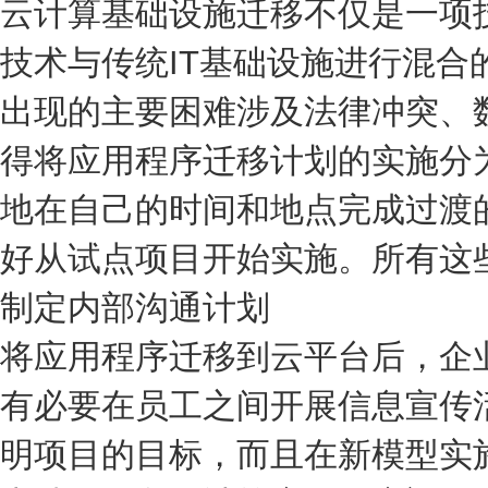
云计算基础设施迁移不仅是一项
技术与传统IT基础设施进行混合
出现的主要困难涉及法律冲突、
得将应用程序迁移计划的实施分
地在自己的时间和地点完成过渡
好从试点项目开始实施。所有这
制定内部沟通计划
将应用程序迁移到云平台后，企
有必要在员工之间开展信息宣传
明项目的目标，而且在新模型实