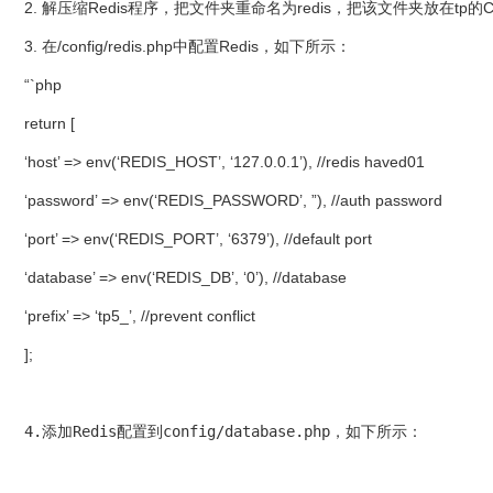
2. 解压缩Redis程序，把文件夹重命名为redis，把该文件夹放在tp的C
3. 在/config/redis.php中配置Redis，如下所示：
“`php
return [
‘host’ => env(‘REDIS_HOST’, ‘127.0.0.1’), //redis haved01
‘password’ => env(‘REDIS_PASSWORD’, ”), //auth password
‘port’ => env(‘REDIS_PORT’, ‘6379’), //default port
‘database’ => env(‘REDIS_DB’, ‘0’), //database
‘prefix’ => ‘tp5_’, //prevent conflict
];
4.添加Redis配置到config/database.php，如下所示：