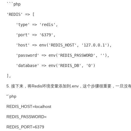
```php
'REDIS' => [
    'type' => 'redis', 
    'port' => '6379',
    'host' => env('REDIS_HOST', '127.0.0.1'),
    'password' => env('REDIS_PASSWORD', ''),
    'database' => env('REDIS_DB', '0')
],
5. 接下来，将Redis环境变量添加到.env，这个步骤很重要，一旦没
“`php
REDIS_HOST=localhost
REDIS_PASSWORD=
REDIS_PORT=6379