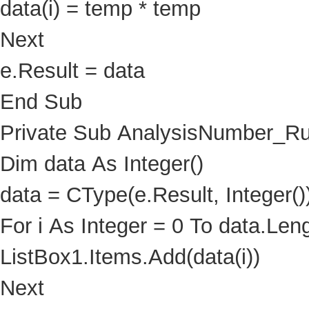
data(i) = temp * temp
Next
e.Result = data
End Sub
Private Sub AnalysisNumber_R
Dim data As Integer()
data = CType(e.Result, Integer()
For i As Integer = 0 To data.Leng
ListBox1.Items.Add(data(i))
Next