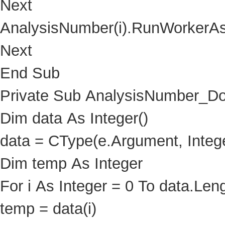
Next
AnalysisNumber(i).RunWorkerA
Next
End Sub
Private Sub AnalysisNumber_D
Dim data As Integer()
data = CType(e.Argument, Intege
Dim temp As Integer
For i As Integer = 0 To data.Leng
temp = data(i)