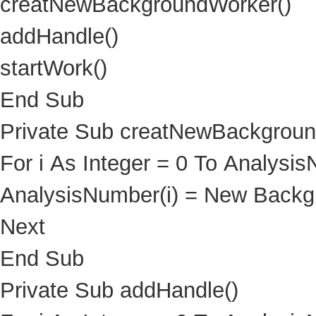
creatNewBackgroundWorker()
addHandle()
startWork()
End Sub
Private Sub creatNewBackgroun
For i As Integer = 0 To Analysi
AnalysisNumber(i) = New Back
Next
End Sub
Private Sub addHandle()