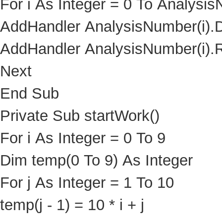
For i As Integer = 0 To Analysi
AddHandler AnalysisNumber(i)
AddHandler AnalysisNumber(i)
Next
End Sub
Private Sub startWork()
For i As Integer = 0 To 9
Dim temp(0 To 9) As Integer
For j As Integer = 1 To 10
temp(j - 1) = 10 * i + j