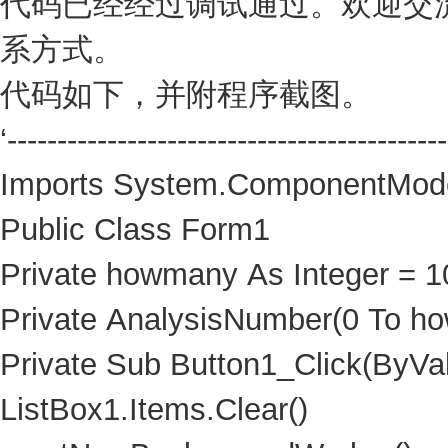
代码已经经过调试通过。欢迎交
系方式。
代码如下，并附程序截图。
‘--------------------------------------------
Imports System.Componen
Public Class Form1
Private howmany As Integer = 1
Private AnalysisNumber(0 To h
Private Sub Button1_Click(ByVa
ListBox1.Items.Clear()