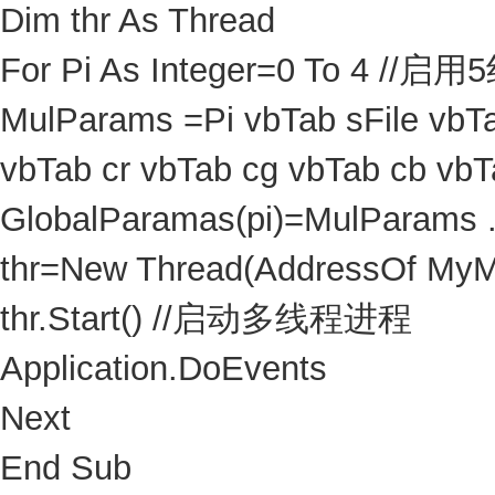
Dim thr As Thread
For Pi As Integer=0 To 4 //启
MulParams =Pi vbTab sFile vbTa
vbTab cr vbTab cg vbTab cb vbT
GlobalParamas(pi)=MulParams .
thr=New Thread(AddressOf MyM
thr.Start() //启动多线程进程
Application.DoEvents
Next
End Sub