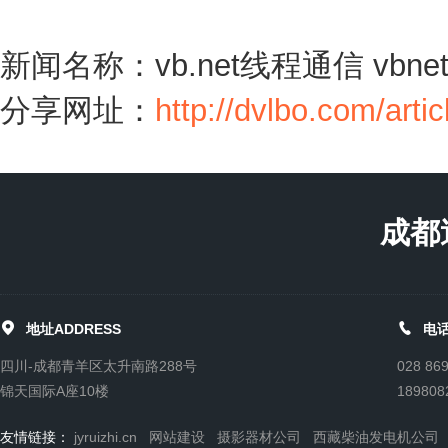
新闻名称：vb.net线程通信 vbn
分享网址：
http://dvlbo.com/arti
成都


地址ADDRESS
电话
四川-成都青羊区太升南路288号
028 86
锦天国际A座10楼
189808
友情链接：
jyruizhi.cn
网站建设
摄影器材公司
西藏柴油发电机公司