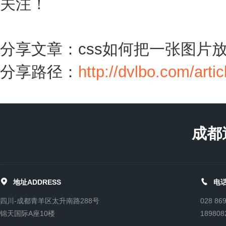
关注！
分享文章：css如何把一张图片
分享路径：
http://dvlbo.com/artic
成都


地址ADDRESS
电话
四川-成都青羊区太升南路288号
028 86
锦天国际A座10楼
189808