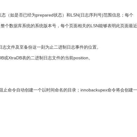
）、备份状态（如是否已经为prepared状态）和LSN(日志序列号)范围信息；每个
LSN是整个数据库系统的系统版本号，每个页面相关的LSN能够表明此页面最
日志文件及至备份这一刻为止二进制日志事件的位置。
InnoDB或XtraDB表的二进制日志文件的当前position。
；
p选项来阻止命令自动创建一个以时间命名的目录；innobackupex命令将会创建