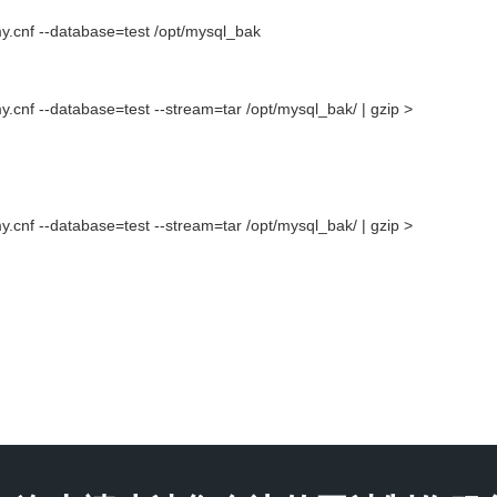
my.cnf --database=test /opt/mysql_bak
.cnf --database=test --stream=tar /opt/mysql_bak/ | gzip >
.cnf --database=test --stream=tar /opt/mysql_bak/ | gzip >