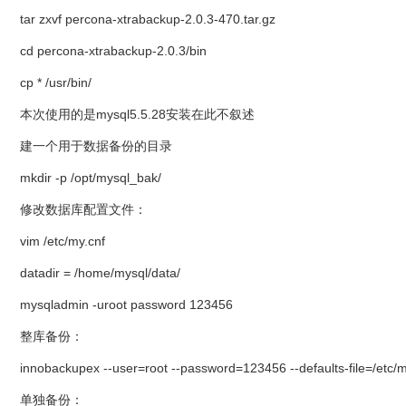
tar zxvf percona-xtrabackup-2.0.3-470.tar.gz
cd percona-xtrabackup-2.0.3/bin
cp * /usr/bin/
本次使用的是mysql5.5.28安装在此不叙述
建一个用于数据备份的目录
mkdir -p /opt/mysql_bak/
修改数据库配置文件：
vim /etc/my.cnf
datadir = /home/mysql/data/
mysqladmin -uroot password 123456
整库备份：
innobackupex --user=root --password=123456 --defaults-file=/etc/
单独备份：