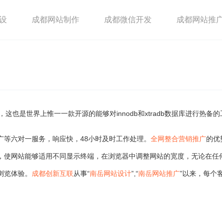
设
成都网站制作
成都微信开发
成都网站推
方介绍，这也是世界上惟一一款开源的能够对innodb和xtradb数据库进行热备
广等六对一服务，响应快，48小时及时工作处理。
全网整合营销推广
的优
，使网站能够适用不同显示终端，在浏览器中调整网站的宽度，无论在任
浏览体验。
成都创新互联
从事“
南岳网站设计
”,“
南岳网站推广
”以来，每个