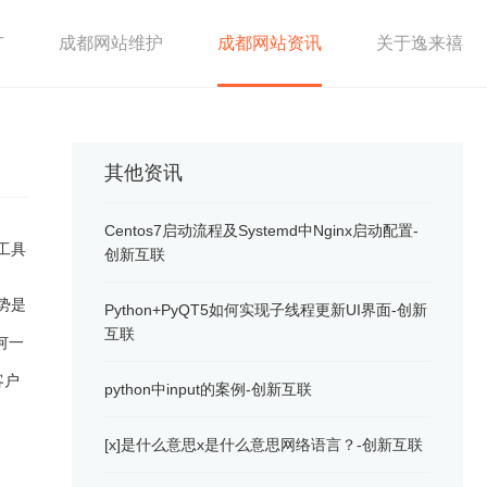
广
成都网站维护
成都网站资讯
关于逸来禧
其他资讯
Centos7启动流程及Systemd中Nginx启动配置-
的工具
创新互联
势是
Python+PyQT5如何实现子线程更新UI界面-创新
互联
何一
客户
python中input的案例-创新互联
[x]是什么意思x是什么意思网络语言？-创新互联