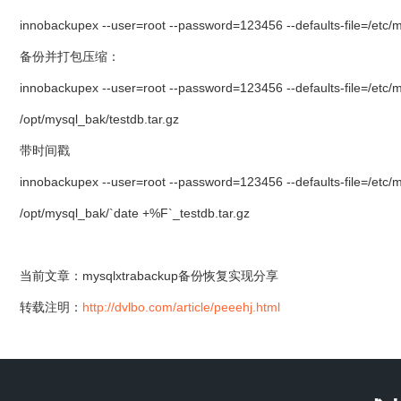
innobackupex --user=root --password=123456 --defaults-file=/etc/
备份并打包压缩：
innobackupex --user=root --password=123456 --defaults-file=/etc/my
/opt/mysql_bak/testdb.tar.gz
带时间戳
innobackupex --user=root --password=123456 --defaults-file=/etc/my
/opt/mysql_bak/`date +%F`_testdb.tar.gz
当前文章：mysqlxtrabackup备份恢复实现分享
转载注明：
http://dvlbo.com/article/peeehj.html