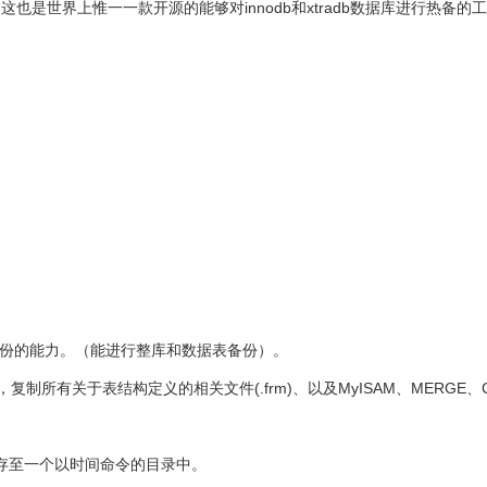
介绍，这也是世界上惟一一款开源的能够对innodb和xtradb数据库进行热备的工
表。
MyISAM表备份的能力。（能进行整库和数据表备份）。
DB表，复制所有关于表结构定义的相关文件(.frm)、以及MyISAM、MERGE、
存至一个以时间命令的目录中。