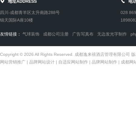


地址ADDRESS
电话
四川-成都青羊区太升南路288号
028 86
锦天国际A座10楼
189808
友情链接：
气球装饰
成都公司注册
广告写真布
无边发光字制作
p
Copyright © 2026 All Rights Reserved. 成都逸来禧酒店管理有限公
网站营销推广
|
品牌网站设计
|
自适应网站制作
|
品牌网站制作
|
成都网