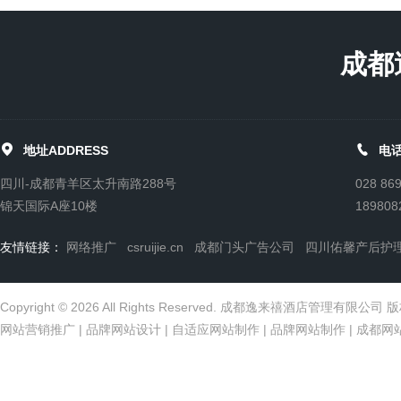
成都


地址ADDRESS
电话
四川-成都青羊区太升南路288号
028 86
锦天国际A座10楼
189808
友情链接：
网络推广
csruijie.cn
成都门头广告公司
四川佑馨产后护
Copyright © 2026 All Rights Reserved. 成都逸来禧酒店管理有限公
网站营销推广
|
品牌网站设计
|
自适应网站制作
|
品牌网站制作
|
成都网