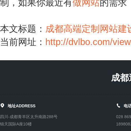
制，如果你最近有
做网站
的需求
本文标题：
成都高端定制网站建
当前网址：
http://dvlbo.com/vie
成都


地址ADDRESS
电话
四川-成都青羊区太升南路288号
028 86
锦天国际A座10楼
189808