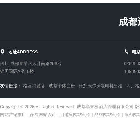
成都


地址ADDRESS
电话
四川-成都青羊区太升南路288号
028 86
锦天国际A座10楼
189808
友情链接：
格蓝特设备
成都个体注册
什邡沃尔沃发电机出租
四川格
Copyright © 2026 All Rights Reserved. 成都逸来禧酒店管理有限公
网站营销推广
|
品牌网站设计
|
自适应网站制作
|
品牌网站制作
|
成都网